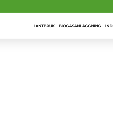
LANTBRUK
BIOGASANLÄGGNING
IND
ds installerar BAUER