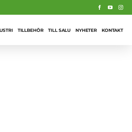
Facebook
YouTube
Inst
USTRI
TILLBEHÖR
TILL SALU
NYHETER
KONTAKT
 Compact Separator