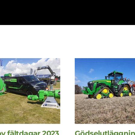
y fältdagar 2023
Gödselutläggni