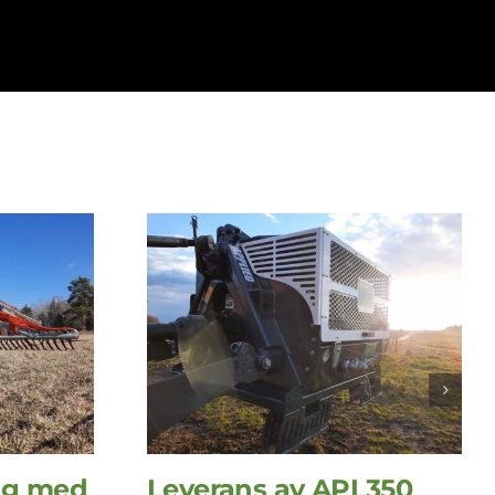
ng med
Leverans av APL350