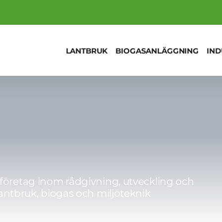
LANTBRUK
BIOGASANLÄGGNING
IND
tföretag inom rådgivning, utveckling och
lantbruk, biogas och miljöteknik