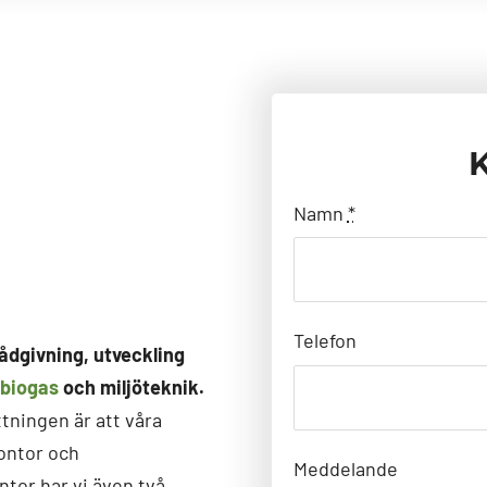
K
Namn
*
Telefon
ådgivning, utveckling
biogas
och miljöteknik.
tningen är att våra
kontor och
Meddelande
tor har vi även två