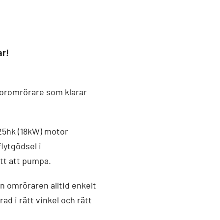
ar!
toromrörare som klarar
 25hk (18kW) motor
flytgödsel i
tt att pumpa.
an omröraren alltid enkelt
rad i rätt vinkel och rätt