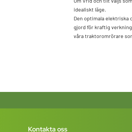
Om Vrid och tilt väljs som 
idealiskt läge.
Den optimala elektriska
gjord för kraftig verkni
våra traktoromrörare som
Kontakta oss