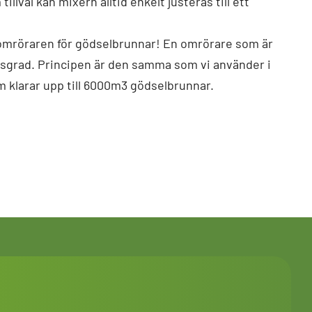
tillval kan mixern alltid enkelt justeras till ett
 omröraren för gödselbrunnar! En omrörare som är
ngsgrad. Principen är den samma som vi använder i
 klarar upp till 6000m3 gödselbrunnar.