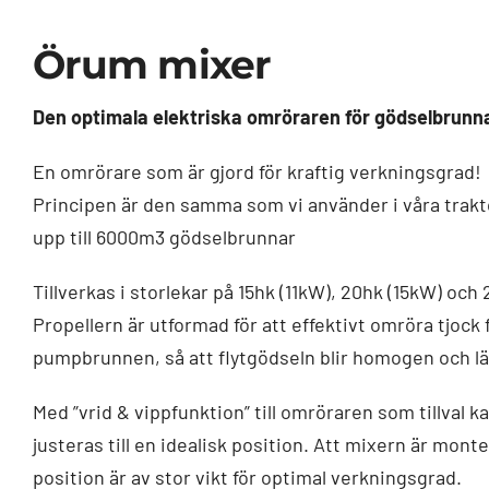
Örum mixer
Den optimala elektriska omröraren för gödselbrunn
En omrörare som är gjord för kraftig verkningsgrad!
Principen är den samma som vi använder i våra trak
upp till 6000m3 gödselbrunnar
Tillverkas i storlekar på 15hk (11kW), 20hk (15kW) och
Propellern är utformad för att effektivt omröra tjock 
pumpbrunnen, så att flytgödseln blir homogen och lä
Med ”vrid & vippfunktion” till omröraren som tillval k
justeras till en idealisk position. Att mixern är monte
position är av stor vikt för optimal verkningsgrad.