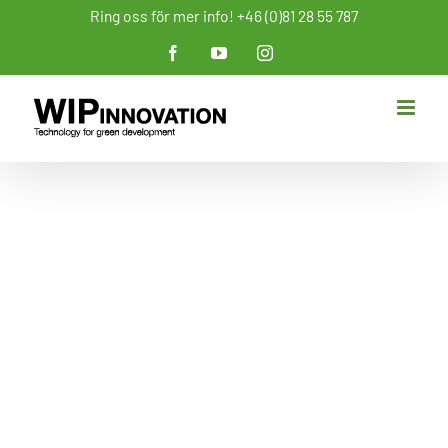
Fortsätt
Ring oss för mer info! +46 (0)81 28 55 787
till
Facebook
YouTube
Instagram
innehållet
Sleepflex