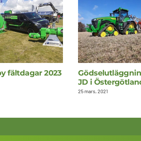
y fältdagar 2023
Gödselutläggni
JD i Östergötlan
25 mars, 2021