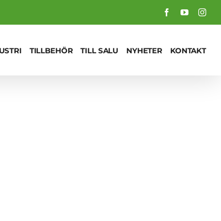
Facebook
YouTube
Inst
USTRI
TILLBEHÖR
TILL SALU
NYHETER
KONTAKT
itechnica 2017