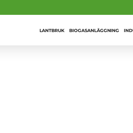
LANTBRUK
BIOGASANLÄGGNING
IND
terar nyheter på Agr