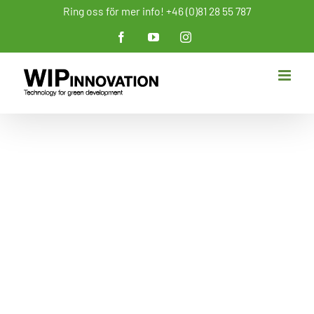
Fortsätt
Ring oss för mer info! +46 (0)81 28 55 787
till
Facebook
YouTube
Instagram
innehållet
BSA skruvpumpar