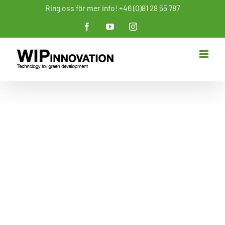
Fortsätt
Ring oss för mer info! +46 (0)81 28 55 787
till
Facebook
YouTube
Instagram
innehållet
Vogelsang